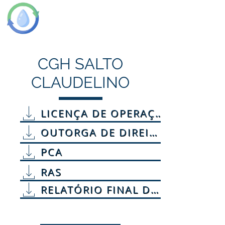
DON FERNANDO
ENERGY
CGH SALTO
CLAUDELINO
LICENÇA DE OPERAÇÃO
OUTORGA DE DIREITO
PCA
RAS
RELATÓRIO FINAL DO MONITORAMENTO DA FAUNA